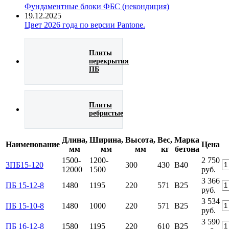
Фундаментные блоки ФБС (некондиция)
19.12.2025
Цвет 2026 года по версии Pantone.
Плиты
перекрытия
ПБ
Плиты
ребристые
Длина,
Ширина,
Высота,
Вес,
Марка
Наименование
Цена
мм
мм
мм
кг
бетона
1500-
1200-
2 750
3ПБ15-120
300
430
В40
12000
1500
руб.
3 366
ПБ 15-12-8
1480
1195
220
571
B25
руб.
3 534
ПБ 15-10-8
1480
1000
220
571
B25
руб.
3 590
ПБ 16-12-8
1580
1195
220
610
B25