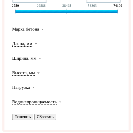
2750
20588
38425
56263
74100
Марка бетона
Длина, мм
Ширина, мм
Высота, мм
Нагрузка
Водонепроницаемость