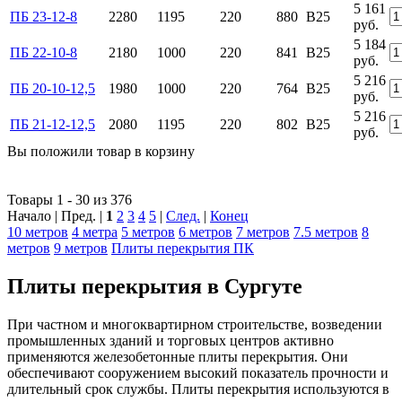
5 161
ПБ 23-12-8
2280
1195
220
880
B25
руб.
5 184
ПБ 22-10-8
2180
1000
220
841
B25
руб.
5 216
ПБ 20-10-12,5
1980
1000
220
764
B25
руб.
5 216
ПБ 21-12-12,5
2080
1195
220
802
B25
руб.
Вы положили
товар
в
корзину
Товары 1 - 30 из 376
Начало | Пред. |
1
2
3
4
5
|
След.
|
Конец
10 метров
4 метра
5 метров
6 метров
7 метров
7.5 метров
8
метров
9 метров
Плиты перекрытия ПК
Плиты перекрытия в Сургуте
При частном и многоквартирном строительстве, возведении
промышленных зданий и торговых центров активно
применяются железобетонные плиты перекрытия. Они
обеспечивают сооружением высокий показатель прочности и
длительный срок службы. Плиты перекрытия используются в