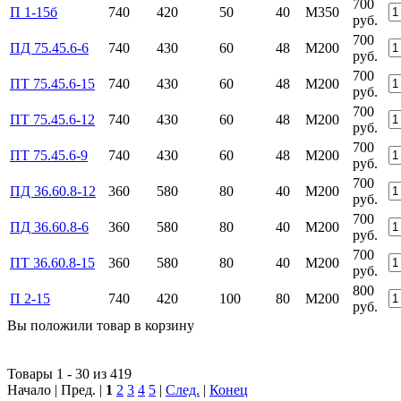
700
П 1-15б
740
420
50
40
М350
руб.
700
ПД 75.45.6-6
740
430
60
48
М200
руб.
700
ПТ 75.45.6-15
740
430
60
48
М200
руб.
700
ПТ 75.45.6-12
740
430
60
48
М200
руб.
700
ПТ 75.45.6-9
740
430
60
48
М200
руб.
700
ПД 36.60.8-12
360
580
80
40
М200
руб.
700
ПД 36.60.8-6
360
580
80
40
М200
руб.
700
ПТ 36.60.8-15
360
580
80
40
М200
руб.
800
П 2-15
740
420
100
80
М200
руб.
Вы положили
товар
в
корзину
Товары 1 - 30 из 419
Начало | Пред. |
1
2
3
4
5
|
След.
|
Конец