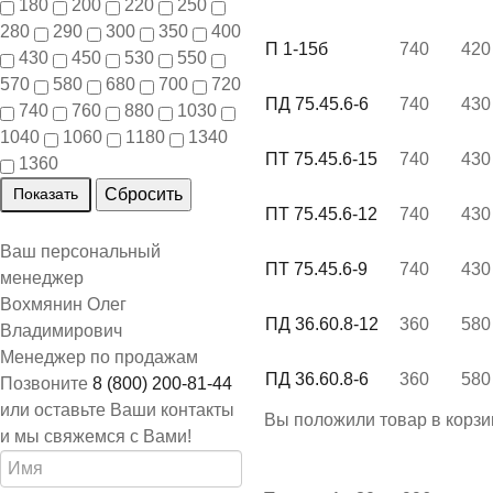
180
200
220
250
280
290
300
350
400
П 1-15б
740
420
430
450
530
550
570
580
680
700
720
ПД 75.45.6-6
740
430
740
760
880
1030
1040
1060
1180
1340
ПТ 75.45.6-15
740
430
1360
ПТ 75.45.6-12
740
430
Ваш персональный
ПТ 75.45.6-9
740
430
менеджер
Вохмянин Олег
ПД 36.60.8-12
360
580
Владимирович
Менеджер по продажам
ПД 36.60.8-6
360
580
Позвоните
8 (800) 200-81-44
или оставьте Ваши контакты
Вы положили
товар
в
корзи
и мы свяжемся с Вами!