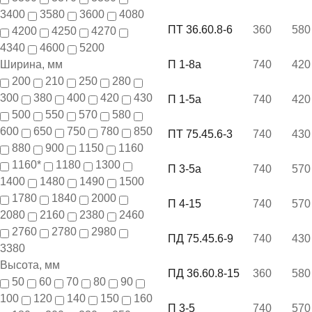
3400
3580
3600
4080
ПТ 36.60.8-6
360
580
4200
4250
4270
4340
4600
5200
Ширина, мм
П 1-8а
740
420
200
210
250
280
300
380
400
420
430
П 1-5а
740
420
500
550
570
580
600
650
750
780
850
ПТ 75.45.6-3
740
430
880
900
1150
1160
1160*
1180
1300
П 3-5а
740
570
1400
1480
1490
1500
1780
1840
2000
П 4-15
740
570
2080
2160
2380
2460
2760
2780
2980
ПД 75.45.6-9
740
430
3380
Высота, мм
ПД 36.60.8-15
360
580
50
60
70
80
90
100
120
140
150
160
П 3-5
740
570