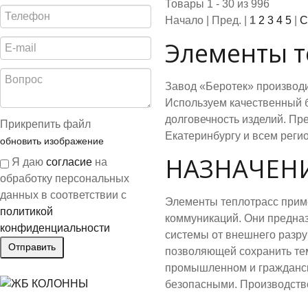
Товары 1 - 30 из 996
Начало | Пред. |
1
2
3
4
5
|
С
Элементы т
Завод «Беротек» производи
Используем качественный б
долговечность изделий. Пр
Прикрепить файл
Екатеринбургу и всем реги
обновить изображение
НАЗНАЧЕН
Я даю
согласие
на
обработку персональных
данных в соответствии с
Элементы теплотрасс прим
политикой
коммуникаций. Они предназ
конфиденциальности
системы от внешнего разру
позволяющей сохранить те
промышленном и гражданско
безопасными. Производство